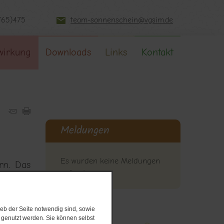
765)475
team-sonnenschein@vgsim.de
wirkung
Downloads
Links
Kontakt
Meldungen
Es wurden keine Meldungen
rn. Das
gefunden.
effen.
eb der Seite notwendig sind, sowie
e genutzt werden. Sie können selbst