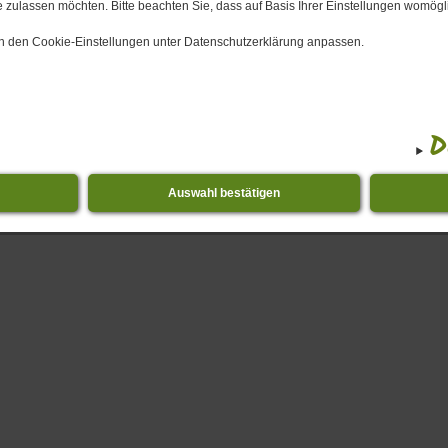
 zulassen möchten. Bitte beachten Sie, dass auf Basis Ihrer Einstellungen womögli
Senden
Drucken
Zum Sei
 in den Cookie-Einstellungen unter Datenschutzerklärung anpassen.
D
Auswahl bestätigen