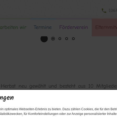
(06
arbeiten wir
Termine
Förderverein
Elternmit
 Herbst neu gewählt und besteht aus 10 Mitgliede
wesentlichen Dingen, die die Kinder und Eltern betr
ungen
n optimales Webseiten-Erlebnis zu bieten. Dazu zählen Cookies, die für den Betri
tatistikzwecken, für Komforteinstellungen oder zur Anzeige personalisierter Inhalt