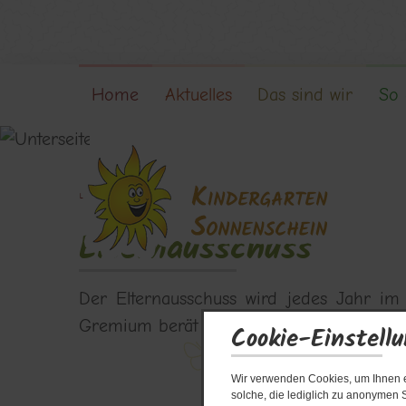
Home
Aktuelles
Das sind wir
So 
Start
Elternmitwirkung
Elternausschuss
Elternausschuss
Der Elternausschuss wird jedes Jahr im
Gremium berät und unterstütz die Kita in 
Cookie-Einstell
Wir verwenden Cookies, um Ihnen ei
solche, die lediglich zu anonymen S